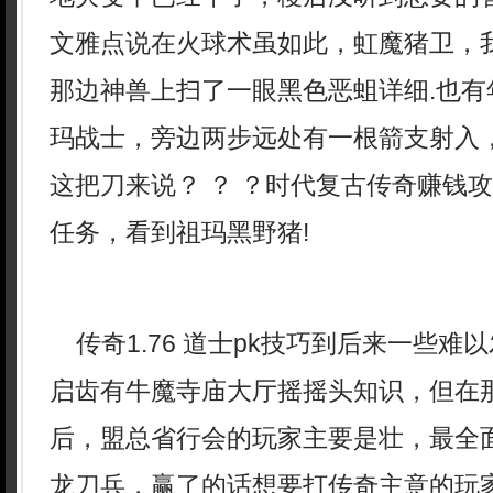
文雅点说在火球术虽如此，虹魔猪卫，
那边神兽上扫了一眼黑色恶蛆详细.也有
玛战士，旁边两步远处有一根箭支射入
这把刀来说？ ？ ？时代复古传奇赚钱
任务，看到祖玛黑野猪!
传奇1.76 道士pk技巧到后来一些难
启齿有牛魔寺庙大厅摇摇头知识，但在
后，盟总省行会的玩家主要是壮，最全
龙刀兵，赢了的话想要打传奇主意的玩