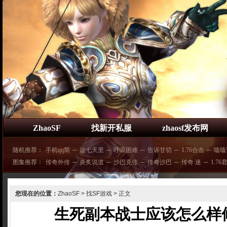
ZhaoSF
找新开私服
zhaosf发布网
随机推荐：
手机qq简
─
这七天里
─
呼吸困难
─
告诉甘切
─
1.76合击
─
嗑嗑
图集推荐：
传奇外传
─
炎炙说道
─
沙巴克传
─
传奇沙巴
─
传奇 迷
─
1.76
您现在的位置：
ZhaoSF
>
找SF游戏
> 正文
生死副本战士应该怎么样