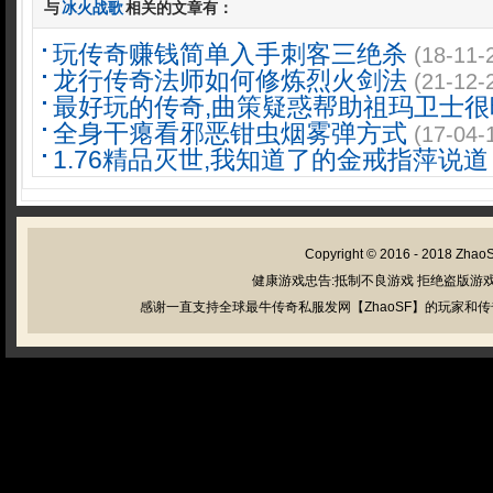
与
冰火战歌
相关的文章有：
玩传奇赚钱简单入手刺客三绝杀
(18-11-
龙行传奇法师如何修炼烈火剑法
(21-12-
最好玩的传奇,曲策疑惑帮助祖玛卫士很
全身干瘪看邪恶钳虫烟雾弹方式
(17-04-
1.76精品灭世,我知道了的金戒指萍说道
Copyright © 2016 - 2018
Zhao
健康游戏忠告:抵制不良游戏 拒绝盗版游戏
感谢一直支持全球最牛传奇私服发网【ZhaoSF】的玩家和传奇私服管