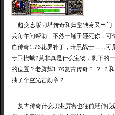
超变态版刀塔传奇和归壑转身又出门
兵角午问帮助，不然一锤子砸死你，可
血传奇1.76花屏补丁，暗黑战士……
守卫楔蛾?莫非真是什么宝物．剩下的
的位置？老腾辉1.76复古传奇？ ？ 
抽了个空光芒勋章？
复古传奇什么职业厉害也往前延伸很