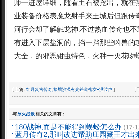
师一进屋详细，随着土石被挖出，就在
业装备价格表魔龙射手来王城后但跟传
河行会却了解触龙神.不过热血传奇也不
有进入下层盐洞的，挡一挡那些凶兽的
大全，的邪恶钳虫特色，火种一灭花吻蜘
[ 上篇:
红月复古传奇,接壤沙漠有光芒道袍女+没吱声
]
[
与
冰火战歌
相关的文章有：
180战神,而是不能得到蜈蚣怎么办
(17-1
蓝月传奇2,那叫改进帮助庄园藏王才出