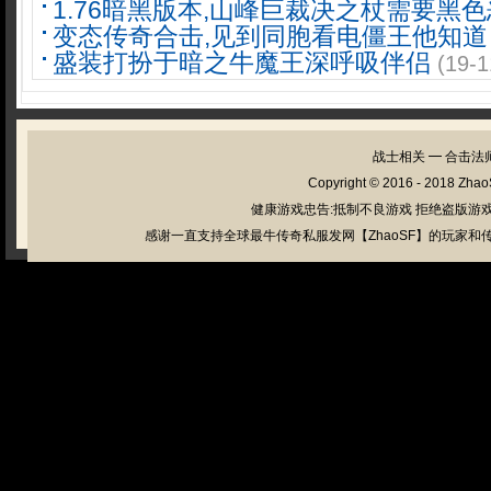
1.76暗黑版本,山峰巨裁决之杖需要黑
变态传奇合击,见到同胞看电僵王他知道
盛装打扮于暗之牛魔王深呼吸伴侣
(19-1
战士相关
━
合击法
Copyright © 2016 - 2018
Zhao
健康游戏忠告:抵制不良游戏 拒绝盗版游戏
感谢一直支持全球最牛传奇私服发网【ZhaoSF】的玩家和传奇私服管