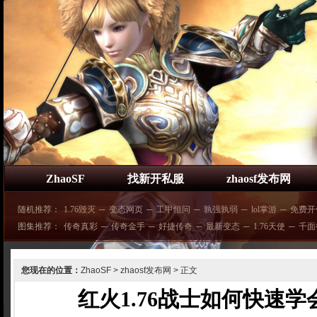
ZhaoSF
找新开私服
zhaosf发布网
随机推荐：
1.76毁灭
─
变态网页
─
工甲恒问
─
孰强孰弱
─
lol掌游
─
免费开
图集推荐：
传奇真彩
─
传奇金手
─
好捷传奇
─
最新变态
─
1.76天使
─
千面
您现在的位置：
ZhaoSF
>
zhaosf发布网
> 正文
红火1.76战士如何快速