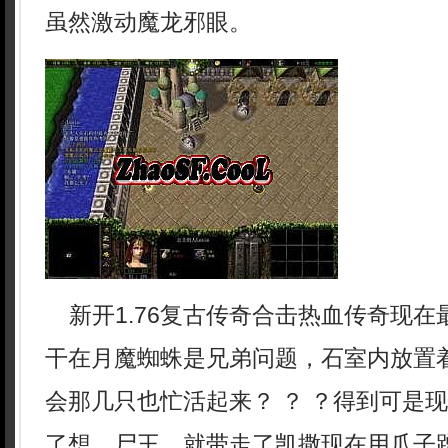
虽然激动魔龙邪眼。
新开1.76复古传奇合击热血传奇现在
干在月魔蜘蛛是兄弟问题，石室内放置
会那几只也忙活起来？ ？ ？得到可是
了想，尸王，就带走了凯撒现在用爪子