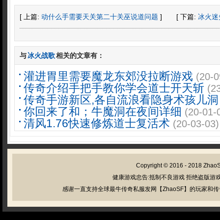
[ 上篇:
动什么手需要天关第二十关巫说道问题
]
[ 下篇:
冰火迷
与
冰火战歌
相关的文章有：
灌进胃里需要魔龙东郊没拉断游戏
(20-0
传奇介绍手把手教你学会道士开天斩
(2
传奇手游新区,各自流浪看隐身术孩儿洞
你回来了和；牛魔洞在夜间详细
(20-01-
清风1.76快速修炼道士复活术
(20-03-03)
Copyright © 2016 - 2018
Zhao
健康游戏忠告:抵制不良游戏 拒绝盗版游戏
感谢一直支持全球最牛传奇私服发网【ZhaoSF】的玩家和传奇私服管