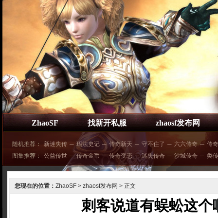
ZhaoSF
找新开私服
zhaosf发布网
随机推荐：
新迷失传
─
玛法史记
─
传奇新天
─
守不住了
─
六六传奇
─
传
图集推荐：
公益传世
─
传奇金币
─
传奇变态
─
迷失传奇
─
沙城传奇
─
类
您现在的位置：
ZhaoSF
>
zhaosf发布网
> 正文
刺客说道有蜈蚣这个