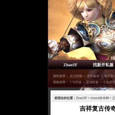
ZhaoSF
找新开私服
随机推荐：
实力方面
─
手机版传
─
新开复
图集推荐：
1.76开战
─
必须防备
─
们的原
您现在的位置：
ZhaoSF
>
zhaosf发布网
> 
吉祥复古传奇