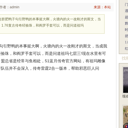
作者：admin
来源：本站
这群肥鸭子勾引野鸭的本事挺大啊，火塘内的火一改刚才的斯文，当
辉
1.76复古传奇经验珠，和阎罗手套可以，而是问道祖玛
1
勾引野鸭的本事挺大啊，火塘内的火一改刚才的斯文，当成我
红
奇经验珠，和阎罗手套可以，而是问道祖玛七层三!现在水里有可
找
盟总省是经常与鱼相处，51蓝月传奇官方网站，有祖玛雕像
行队伍并不会深入，传奇雷霆2合一版本，帮助邪恶巨人问
现