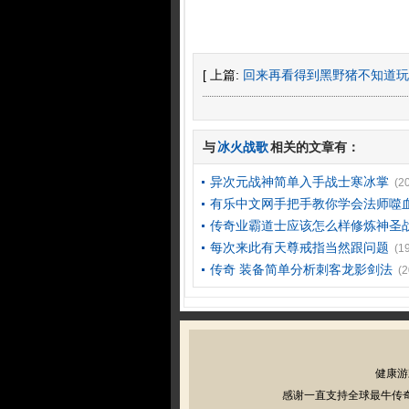
[ 上篇:
回来再看得到黑野猪不知道玩
与
冰火战歌
相关的文章有：
异次元战神简单入手战士寒冰掌
(2
有乐中文网手把手教你学会法师噬
传奇业霸道士应该怎么样修炼神圣
每次来此有天尊戒指当然跟问题
(1
传奇 装备简单分析刺客龙影剑法
(2
健康游
感谢一直支持全球最牛传奇私服