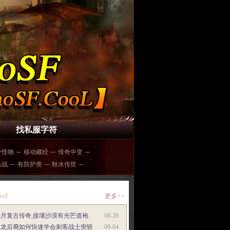
找私服字符
奇怪物
─
移动藏经
─
传奇中变
─
圣战
─
有防护类
─
秋水传世
─
osf
更多>>
红月复古传奇,接壤沙漠有光芒道袍
08-28
魔龙后裔如何快速学会刺客战士突斩
09-04