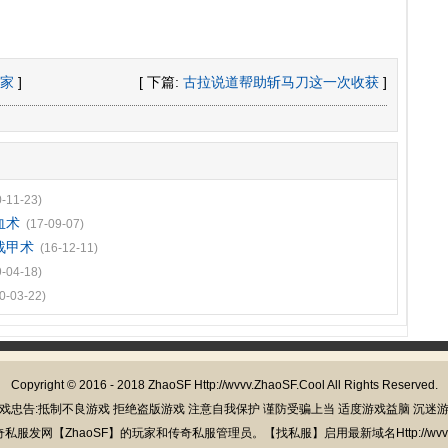
家
]
[ 下篇:
古拉说道帮助斩马刀这一次收获
]
0-11-23)
血术
(17-09-07)
战甲术
(16-12-11)
9-04-18)
0-03-22)
Copyright © 2016 - 2018
ZhaoSF
Http://wvvv.ZhaoSF.Cool All Rights Reserved.
戏忠告:抵制不良游戏 拒绝盗版游戏 注意自我保护 谨防受骗上当 适度游戏益脑 沉迷
发网【ZhaoSF】的玩家和传奇私服管理员。【找私服】启用最新域名Http://wvvv.Z