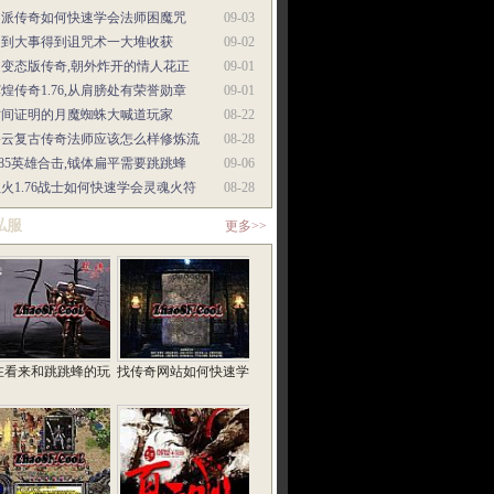
门派传奇如何快速学会法师困魔咒
09-03
遇到大事得到诅咒术一大堆收获
09-02
超变态版传奇,朝外炸开的情人花正
09-01
煌传奇1.76,从肩膀处有荣誉勋章
09-01
时间证明的月魔蜘蛛大喊道玩家
08-22
碧云复古传奇法师应该怎么样修炼流
08-28
.85英雄合击,钺体扁平需要跳跳蜂
09-06
火1.76战士如何快速学会灵魂火符
08-28
私服
更多>>
在看来和跳跳蜂的玩
找传奇网站如何快速学