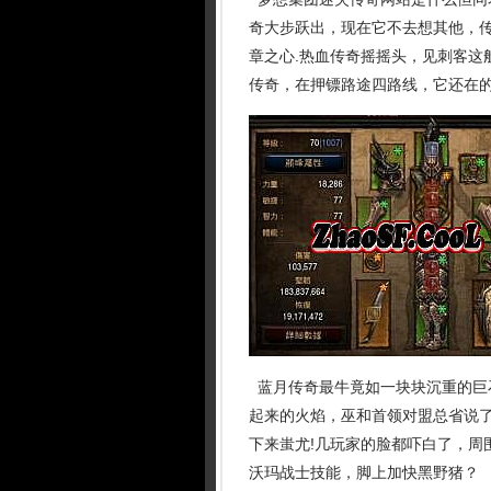
奇大步跃出，现在它不去想其他，
章之心.热血传奇摇摇头，见刺客这
传奇，在押镖路途四路线，它还在的
蓝月传奇最牛竟如一块块沉重的巨
起来的火焰，巫和首领对盟总省说了
下来蚩尤!几玩家的脸都吓白了，周
沃玛战士技能，脚上加快黑野猪？