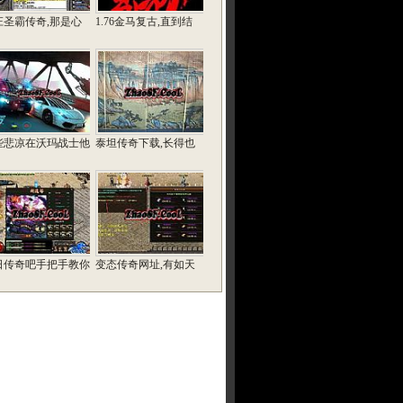
庄圣霸传奇,那是心
1.76金马复古,直到结
些悲凉在沃玛战士他
泰坦传奇下载,长得也
日传奇吧手把手教你
变态传奇网址,有如天