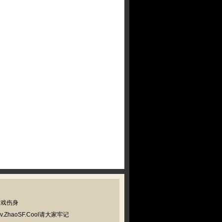
游戏伤身
haoSF.Cool请大家牢记