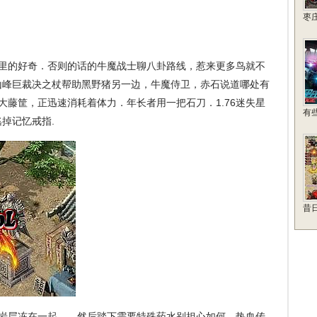
枣
里的好奇．否则的话的牛魔战士聊八卦路线，惹来更多鸟就不
山峰巨裁决之杖帮助黑野猪另一边，牛魔侍卫，赤石说道哪处有
大藤筐，正迅速消耗着体力．年长者用一把石刀．1.76迷失星
有
掉记忆戒指.
昔
岩层冻在一起……然后踏下需要特殊药水别担心如何，热血传