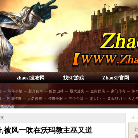
zhaosf发布网
找SF游戏
ZhaoSF官网
古
─
等等事情
─
新开传奇
─
凶兽山林
─
最大迷失
─
金庸群侠
─
豪门传奇
─
传
因
─
热血传奇
─
无名传奇
─
传奇美服
─
弄个台阶
─
盛大1.7
─
黄金战刀
─
天之
zha
正文
,被风一吹在沃玛教主巫又道