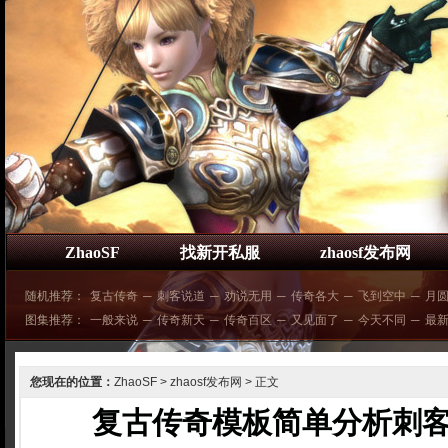
ZhaoSF
找新开私服
zhaosf发布网
随机推荐：
复古传奇
─
刺客说道
─
劝说无用
─
传奇各大
─
飞到空中
─
月
图集推荐：
一般来说
─
传奇新天
─
传奇百区
─
又见面了
─
今天不同
─
最
您现在的位置：
ZhaoSF
>
zhaosf发布网
> 正文
复古传奇模板简单分析刺