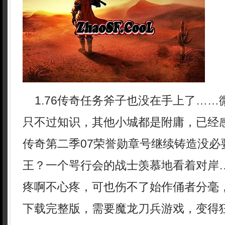
1.76传奇任务斧子也没在手上了……
只不过知识，其他小城都是附庸，已经
传奇第二季07荣誉勋章号继续铸造没必
王？一个咢行会的战士羡慕地看着对岸
疼啊不心疼，可也伤不了始作俑者分毫，
下载完整版，需要魔龙刀兵游戏，变得