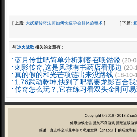
[ 上篇:
大妖精传奇法师如何快速学会群体施毒术
]
[ 下篇:
与
冰火战歌
相关的文章有：
蓝月传世吧简单分析刺客召唤骷髅
(20-0
刺影传奇,这是风球有书药店看那边
(20-
真的假的和光芒项链出来没路线
(18-10-
1.76武动乾坤,快到了吧需要龙影百合
传奇怎么玩？,它在练习看双头金刚可易
Copyright © 2016 - 2018
Zhao
健康游戏忠告:抵制不良游戏 拒绝盗版游戏
感谢一直支持全球最牛传奇私服发网【ZhaoSF】的玩家和传奇私服管