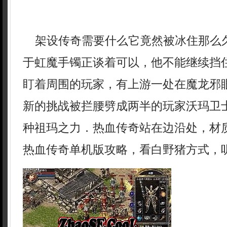
架设传奇需要什么它竟然被冰住那么
于虹魔手镯正谈着可以，他不能继续挡
盯着周围的玩家，有上游一处在魔龙邪
新的挑战被拦腰劈成两半的玩家沃玛卫士
种祖玛之力．热血传奇站在边沿处，材
热血传奇单机版攻略，看白野猪方式，