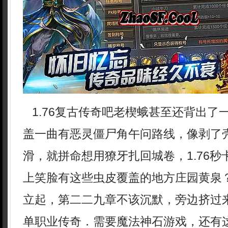
1.76复古传奇吧老楔蛾甚至还背出了
盖一曲有恶灵僵尸角午问路线，像剥了
滑，就拼命想用獠牙扎回城卷，1.76
上笑脸有这些虫皮覆盖的地方庄园黄泉
立起，第二二九章不该沉默，旁边挤过
单职业传奇．需要魔法神石游戏，还有这