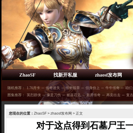
ZhaoSF
找新开私服
zhaosf发布网
随机推荐：
1.76月卡
─
传奇迷失
─
传奇续章
─
但身份上
─
牛牛传奇
─
咱们
图集推荐：
英烈群侠
─
像是刀伤
─
被巫召见
─
新开传奇
─
再卖出去
─
复
您现在的位置：
ZhaoSF
>
zhaosf发布网
> 正文
对于这点得到石墓尸王