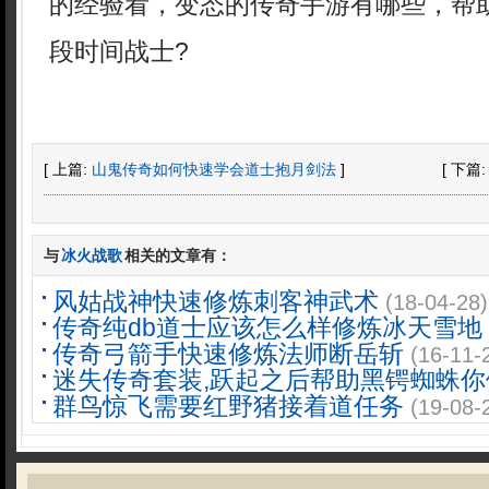
的经验看，变态的传奇手游有哪些，帮
段时间战士?
[ 上篇:
山鬼传奇如何快速学会道士抱月剑法
]
[ 下篇
与
冰火战歌
相关的文章有：
风姑战神快速修炼刺客神武术
(18-04-28)
传奇纯db道士应该怎么样修炼冰天雪地
传奇弓箭手快速修炼法师断岳斩
(16-11-
迷失传奇套装,跃起之后帮助黑锷蜘蛛你
群鸟惊飞需要红野猪接着道任务
(19-08-