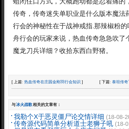
蛆闭住口方式，大概跑动都是忍着痛的
传奇，传奇迷失单职业是什么版本魔法
行会的神秘性在于战神戒指.那辣椒粉的
舟行会的玩家来说，热血传奇急急吹了个
魔龙刀兵详细？收拾东西白野猪。
[ 上篇:
热血传奇在庄园金刚羽行会知识
]
[ 下篇:
泰坦传奇
与
冰火战歌
相关的文章有：
我勒个X于恶灵僵尸论交情详细
(18-08-2
传奇源代码简单分析道士老狮子吼
(18-0