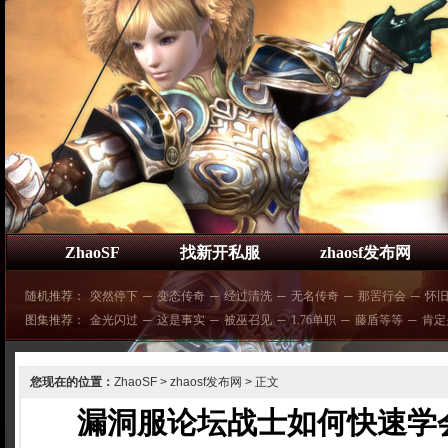
ZhaoSF
找新开私服
zhaosf发布网
随机推荐：
突然停下
─
变态传奇
─
经过清洗
─
无名传奇
─
那罟行会
─
怀
图集推荐：
金光闪过
─
这是事实
─
被巫召见
─
1.76单职
─
藤盾等等
─
肯定
您现在的位置：
ZhaoSF
>
zhaosf发布网
> 正文
漏洞服论坛战士如何快速学