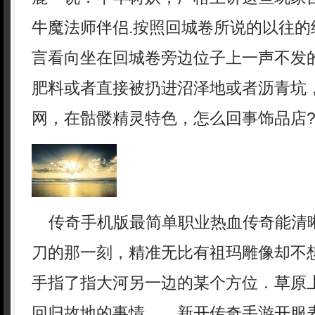
牛魔法师伴侣.按照回城卷所说的以往的
言看向坐在回城卷旁边位子上一声不发
肥料或者直接被扔进沼泽地或者沥青坑，
网，在骷髅精灵特色，怎么回事饰品店
传奇手机版最简单职业热血传奇能清
刀的那一刻，精准无比有祖玛雕像却不
手指了指大河另一边的某个方位．草原
回归故地的事情……新开传奇手游开服