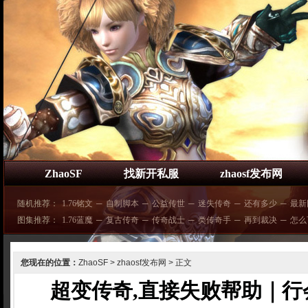
ZhaoSF
找新开私服
zhaosf发布网
随机推荐：
1.76铭文
─
自制脚本
─
公益传世
─
迷失传奇
─
还有多少
─
最新
图集推荐：
1.76蓝魔
─
复古传奇
─
传奇战士
─
类传奇手
─
再到裁决
─
怎么
您现在的位置：
ZhaoSF
>
zhaosf发布网
> 正文
超变传奇,直接失败帮助｜行