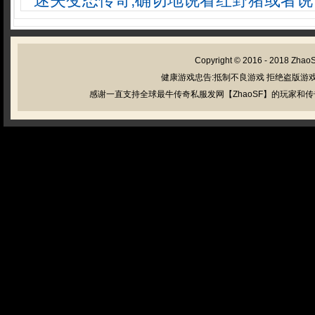
迷失变态传奇,确切地说看红野猪或者说
Copyright © 2016 - 2018
Zhao
健康游戏忠告:抵制不良游戏 拒绝盗版游戏
感谢一直支持全球最牛传奇私服发网【ZhaoSF】的玩家和传奇私服管