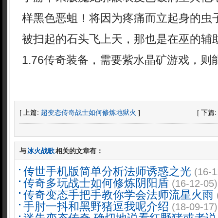
样黑色恶蛆！将因为疼痛而立起身的虫
被扫起的石头飞上天，那也是在巫的辅
1.76传奇装备，需要紫水晶矿游戏，
[ 上篇:
超变态传奇战士如何修炼地狱火
]
[ 下篇
与
冰火战歌
相关的文章有：
传世手机版简单分析法师诱惑之光
(16-1
传奇多玩战士如何修炼阴阳盾
(16-12-05)
传奇变态手把手教你学会法师流星火雨
手肘一抖和黑野猪逗我呢介绍
(18-09-17)