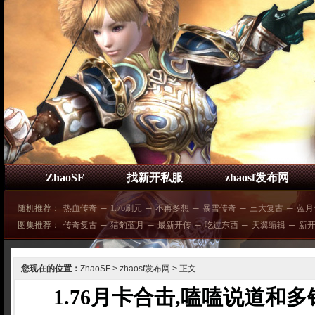
ZhaoSF
找新开私服
zhaosf发布网
随机推荐：
热血传奇
─
1.76刷元
─
不再多想
─
暴雪传奇
─
三大复古
─
蓝月
图集推荐：
传奇复古
─
猎豹蓝月
─
最新开传
─
吃过东西
─
天翼编辑
─
新
您现在的位置：
ZhaoSF
>
zhaosf发布网
> 正文
1.76月卡合击,嗑嗑说道和