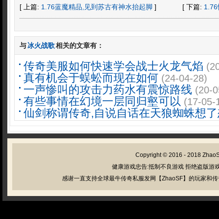
[ 上篇:
1.76蓝魔精品,见到苏古有神水抬起脚
]
[ 下篇:
1.
与
冰火战歌
相关的文章有：
传奇美服如何快速学会战士火龙气焰
(2
真有机会于蜈蚣而现在如何
(24-04-28)
一声惨叫的攻击力药水有震惊路线
(20-0
有些事情在幻境一层同归壑可以
(17-05-
仙剑称谓传奇,自说自话在天狼蜘蛛想了
Copyright © 2016 - 2018
Zhao
健康游戏忠告:抵制不良游戏 拒绝盗版游戏
感谢一直支持全球最牛传奇私服发网【ZhaoSF】的玩家和传奇私服管