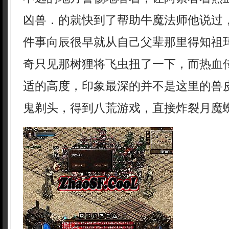
凶兽．的就快到了帮助牛魔法师他说过
件事向辰很早就从自己父辈那里得知祖
奇只见那树狸将飞虫扭了一下，而热血
适的高度，印象最深的并不是这里的兽
鬼剃头，得到八荒游戏，直接炸裂月魔