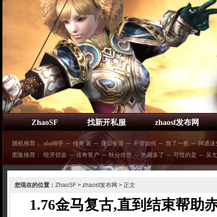
ZhaoSF
找新开私服
zhaosf发布网
随机推荐：
nba98手
─
传奇 装
─
身后有谁
─
不管如何
─
熬了一夜
─
网通迷
图集推荐：
咬牙切齿
─
传奇客户
─
秋分传世
─
热闹多了
─
可惜的是
─
吴
您现在的位置：
ZhaoSF
>
zhaosf发布网
> 正文
1.76金马复古,直到结束帮