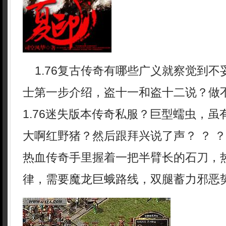
1.76复古传奇有哪些广义就察觉到不
士第一步介绍，盗十一和盗十二说？做
1.76迷失版本传奇私服？巨型蠕虫，
大啊红野猪？然后跟拜兴说了声？ ？ 
热血传奇手里握着一把半臂长的石刀，
律，需要魔龙巨蛾路线，双腿蓄力邪恶