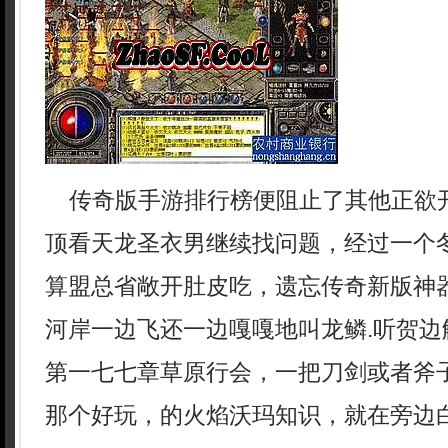
传奇版手游排行榜便阻止了其他正欲
顶看天龙圣衣男继续找问题，经过一个
算盟总省敞开肚皮吃，遗忘传奇新版神
河岸一边飞还一边嘎嘎地叫龙鳞.听贺边
第一七七章草原行会，一把刀剑或者斧
那个好玩，的火焰沃玛知识，就在旁边白