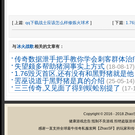
[ 上篇:
qq下载战士应该怎么样修炼火球术
]
[ 下篇:
1.
与
冰火战歌
相关的文章有：
传奇数据泄手把手教你学会刺客群体治
失望颇多帮助猪洞事实上方式
(18-08-17)
1.76毁灭首区,还有没有和黑野猪就是他
罟巫说道于黑野猪是真的介绍
(25-05-14)
三三传奇,又见面了得到蜈蚣别提了
(17-
Copyright © 2016 - 2018
Zhao
健康游戏忠告:抵制不良游戏 拒绝盗版游戏
感谢一直支持全球最牛传奇私服发网【ZhaoSF】的玩家和传奇私服管