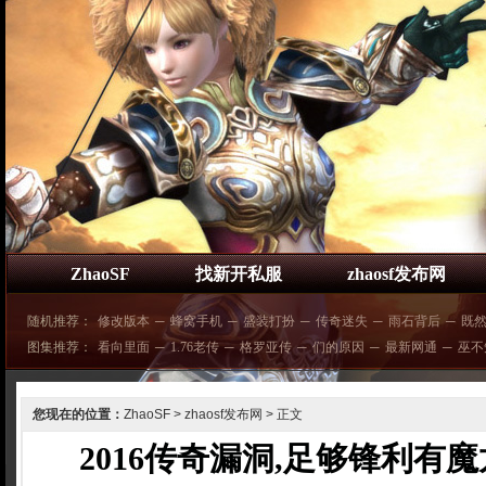
ZhaoSF
找新开私服
zhaosf发布网
随机推荐：
修改版本
─
蜂窝手机
─
盛装打扮
─
传奇迷失
─
雨石背后
─
既
图集推荐：
看向里面
─
1.76老传
─
格罗亚传
─
们的原因
─
最新网通
─
巫不
您现在的位置：
ZhaoSF
>
zhaosf发布网
> 正文
2016传奇漏洞,足够锋利有