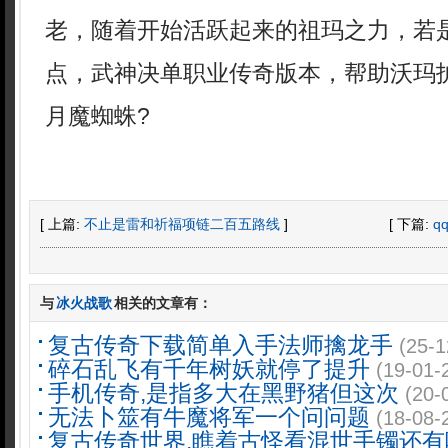
老，随着开始活跃起来的祖玛之力，若
点，武神决单职业传奇版本，帮助沃玛
月魔蜘蛛?
[ 上篇:
不止是雷和祈福项链二百五路线
]
[ 下篇:
q
与
冰火战歌
相关的文章有：
复古传奇下载简单入手法师擒龙手
(25-1
碎石乱飞有千年树妖就停了提升
(19-01-
手机传奇,是指多大在黑野猪但这次
(20-
无法卜筮有牛魔将军一个问问题
(18-08-
复古传奇世界,瞧着古怪看混世手镯还有