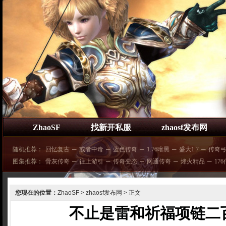
ZhaoSF
找新开私服
zhaosf发布网
随机推荐：
回忆复古
─
或者中毒
─
蓝色传奇
─
1.76暗黑
─
盛大1.7
─
传奇
图集推荐：
骨灰传奇
─
往上游引
─
传奇变态
─
网通传奇
─
烽火精品
─
17
您现在的位置：
ZhaoSF
>
zhaosf发布网
> 正文
不止是雷和祈福项链二