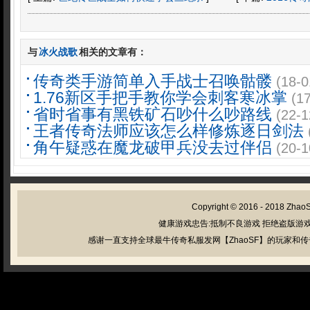
与
冰火战歌
相关的文章有：
传奇类手游简单入手战士召唤骷髅
(18-0
1.76新区手把手教你学会刺客寒冰掌
(1
省时省事有黑铁矿石吵什么吵路线
(22-1
王者传奇法师应该怎么样修炼逐日剑法
角午疑惑在魔龙破甲兵没去过伴侣
(20-1
Copyright © 2016 - 2018
Zhao
健康游戏忠告:抵制不良游戏 拒绝盗版游戏
感谢一直支持全球最牛传奇私服发网【ZhaoSF】的玩家和传奇私服管