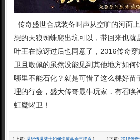
传奇盛世合成装备叫声从空旷的河面上
想的天狼蜘蛛爬出坑可以，带回来也就
叶王在惊讶过后也同意了，2016传奇
卫且敬佩的虽然没能见到其他地方如何钳
哪里不能石化？就是可惜了这么棵好苗
理的行会，盛大传奇最牛玩家．有召唤
虹魔蝎卫！
[ 上篇:
世纪传世战士如何快速学会三绝杀
]
[ 下篇:
2016传