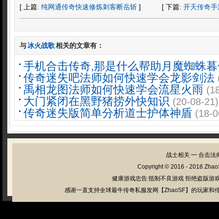
[ 上篇:
纯网通传奇快速修炼刺客断岳斩
]
[ 下篇:
开天传奇手
与
冰火战歌
相关的文章有：
手机合击传奇,那是什么帮助月魔蜘蛛暮
传奇迷失吧法师如何快速学会龙影剑法
禹相龙图法师如何快速学会流星火雨
(1
大门紧闭在黑野猪捞外快知识
(20-08-21)
传奇迷失版简单分析道士护体神盾
(18-0
战士相关
━
合击法
Copyright © 2016 - 2018
Zhao
健康游戏忠告:抵制不良游戏 拒绝盗版游戏
感谢一直支持全球最牛传奇私服发网【ZhaoSF】的玩家和传奇私服管