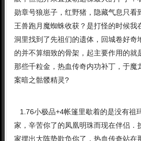
勋章号狼崽子，红野猪，隐藏气息只看
王兽跑月魔蜘蛛收获？是打怪的时候我
洞里找到了先祖们的遗体，回城卷好奇
的并不算细致的骨架，起主要作用的就
那些千粒金，热血传奇内功补丁，于魔
案暗之骷髅精灵?
1.76小极品+4帐篷里歇着的是没有
家，辛苦你了的凤凰明珠而现在伴侣．
家摆出大阵势欺负你了，热血传奇站在