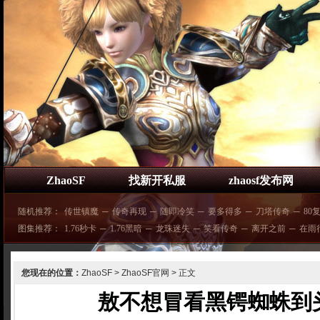
ZhaoSF
找新开私服
zhaosf发布网
随机推荐：
传世镇魔
─
传奇再现
─
随即冷笑
─
要多得多
─
刀塔传奇
─
80
图集推荐：
1.76秒卡
─
1.76黑暗
─
龙珠迷失
─
笑看传奇
─
离开之前
─
在雨
您现在的位置：
ZhaoSF
>
ZhaoSF官网
> 正文
敖不想冒看黑锷蜘蛛到