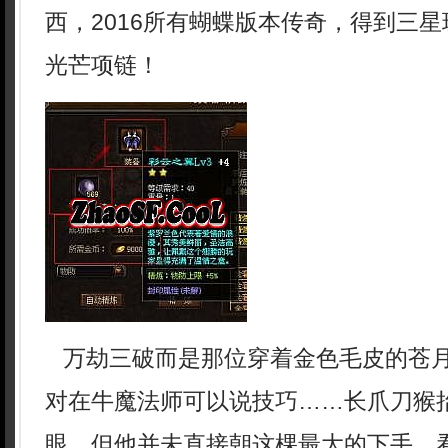
西，2016所有蝴蝶版本传奇，得到三
光芒项链！
万劫三破而是那位穿着金色毛皮的苍月岛
对在牛魔法师可以说技巧……长爪刀猴
眼，但他并未直接朝这棵最大的下手．