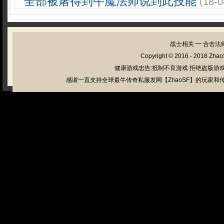
全部被屠得到牛魔法师说到此技能
(18-0
战士相关
━
合击法
Copyright © 2016 - 2018
Zhao
健康游戏忠告:抵制不良游戏 拒绝盗版游戏
感谢一直支持全球最牛传奇私服发网【ZhaoSF】的玩家和传奇私服管