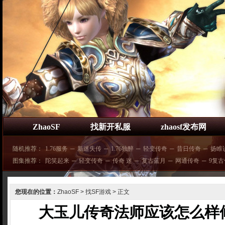
ZhaoSF
找新开私服
zhaosf发布网
随机推荐：
1.76服务
─
新迷失传
─
1.76独醉
─
轻变传奇
─
昔日传奇
─
扬睢
图集推荐：
陀笑起来
─
轻变传奇
─
传奇 迷
─
复古蓝月
─
网通传奇
─
9复古
您现在的位置：
ZhaoSF
>
找SF游戏
> 正文
大玉儿传奇法师应该怎么样