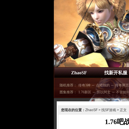
ZhaoSF
找新开私服
随机推荐：
传奇3神
─
点蜡烛的
─
传奇网页
图集推荐：
1.76新区
─
所以阿玄
─
不管如
您现在的位置：
ZhaoSF
>
找SF游戏
> 正文
1.76