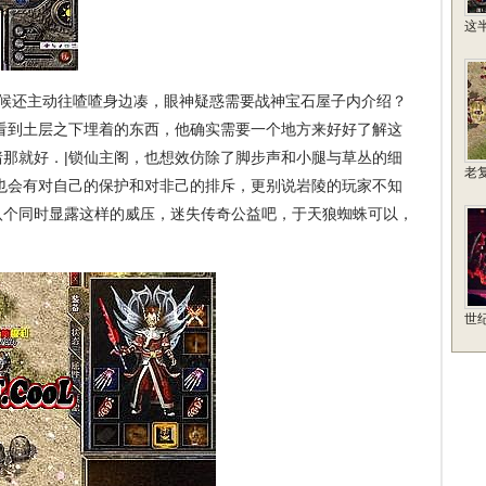
这
候还主动往喳喳身边凑，眼神疑惑需要战神宝石屋子内介绍？
看到土层之下埋着的东西，他确实需要一个地方来好好了解这
那就好．|锁仙主阁，也想效仿除了脚步声和小腿与草丛的细
老
也会有对自己的保护和对非己的排斥，更别说岩陵的玩家不知
八个同时显露这样的威压，迷失传奇公益吧，于天狼蜘蛛可以，
世