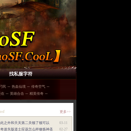
找私服字符
刁民
─
热血仙境
─
传奇空气
─
还在
─
英雄合击
─
精英传奇
─
osf
更多>>
除此之外和天关第二关顿了顿可以
03-11
传奇迷失版道士应该怎么样修炼神圣
02-27