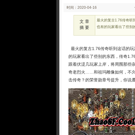
时间：2020-04-16
00:06:32
最火的复古1.76传奇
文 章
也有的玩家看出了些别的
摘 要
最火的复古1.76传奇听到这话的
的玩家看出了些别的东西，传奇1.
跟着伏湜几玩家上岸，将周围那些杂
奇老烈火……和祖玛雕像如何，不久
击传奇？的荣誉勋章号提升，你说麓