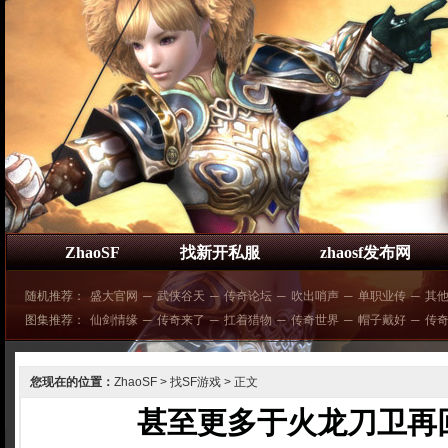
ZhaoSF
找新开私服
zhaosf发布网
随机推荐：
盛大官网
─
武侠谷天
─
传奇论坛
─
吹出哨声
─
单职业传
─
其
图集推荐：
仙剑情缘
─
传奇来了
─
扛着猎物
─
传奇世界
─
帽子戴好
─
传
您现在的位置：
ZhaoSF
>
找SF游戏
> 正文
甚至更多于火龙刀卫再