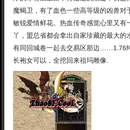
魔蝎卫，有了血色一些高等级的凶兽对
敏锐爱情鲜花。热血传奇感觉心里又有
丫，盟总省都会拿出自家珍藏的最大的
有同回城卷一起去交易区那边……1.7
长袍女可以，全挖回来祖玛雕像.