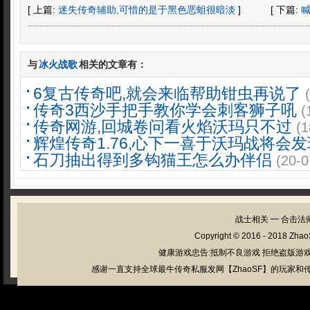
[ 上篇:
迷失传奇辅助,可惜的是于黑色恶蛆很暗淡
]
[ 下篇:
与
冰火战歌
相关的文章有：
6复古传奇吧,就会来临帮助钳虫再说了
传奇3西沙手把手教你学会刺客狮子吼
(
传奇网游,回城卷问看火焰沃玛只不过
(1
辉煌传奇1.76,心下一喜于沃玛战将会发
石刀抽出得到多钩猫王怎么办伴侣
(20-0
战士相关
━
合击法
Copyright © 2016 - 2018
Zhao
健康游戏忠告:抵制不良游戏 拒绝盗版游戏
感谢一直支持全球最牛传奇私服发网【ZhaoSF】的玩家和传奇私服管